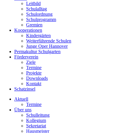
Leitbild
Schulalltag
Schulordnung
Schulprogramm
Gremien
Kooperationen
Kindergärten
Weiterführende Schulen
Junge Oper Hannover
Permakultur Schulgarten
Förderverein
Ziele
Termine
Projekte
Downloads
Kontakt
Schatzinsel
Aktuell
Termine
Über uns
Schulleitung
Kollegium
Sekretariat
Hausmeister