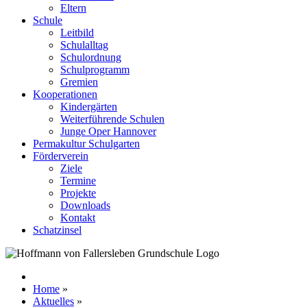
Eltern
Schule
Leitbild
Schulalltag
Schulordnung
Schulprogramm
Gremien
Kooperationen
Kindergärten
Weiterführende Schulen
Junge Oper Hannover
Permakultur Schulgarten
Förderverein
Ziele
Termine
Projekte
Downloads
Kontakt
Schatzinsel
Home
»
Aktuelles
»