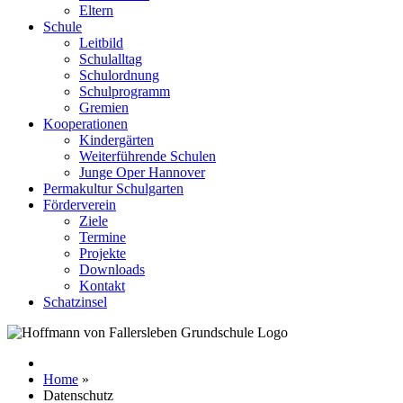
Eltern
Schule
Leitbild
Schulalltag
Schulordnung
Schulprogramm
Gremien
Kooperationen
Kindergärten
Weiterführende Schulen
Junge Oper Hannover
Permakultur Schulgarten
Förderverein
Ziele
Termine
Projekte
Downloads
Kontakt
Schatzinsel
Home
»
Datenschutz