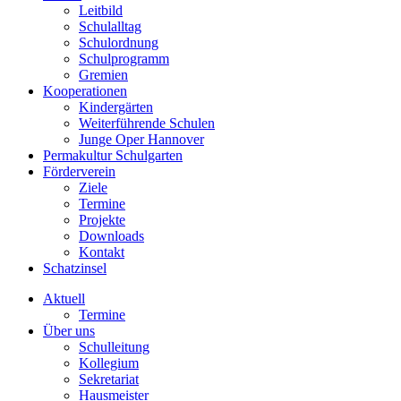
Leitbild
Schulalltag
Schulordnung
Schulprogramm
Gremien
Kooperationen
Kindergärten
Weiterführende Schulen
Junge Oper Hannover
Permakultur Schulgarten
Förderverein
Ziele
Termine
Projekte
Downloads
Kontakt
Schatzinsel
Aktuell
Termine
Über uns
Schulleitung
Kollegium
Sekretariat
Hausmeister